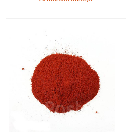
ЗАКАЗАТЬ
Паприка 150
— это разновидность молотой паприки, которая, как и другие
сорта, используется в кулинарии для придания блюдам насыщенного цвета,
аромата и вкуса. Число "150" в названии может указывать на более высокий
уровень содержания
капсакоида
, который отвечает за интенсивность остроты и
яркость цвета. Обычно паприка 150 является более интенсивной по цвету и
вкусам по сравнению с паприками более низкого номера (например, паприка 60
или 100).
Основные характеристики паприки 150:
Цвет:
Паприка 150 отличается ярким красным цветом, который может
варьироваться от оранжево-красного до глубокого красного. Это делает её
отличным средством для придания интенсивного и насыщенного оттенка
блюдам.
Вкус:
Паприка 150 имеет более насыщенный и интенсивный вкус, чем менее
острые сорта, но при этом не является экстремально острой. Её вкус скорее
умеренно острый и пряный, с глубокой сладковатой ноткой.
Уровень остроты:
Паприка 150 может быть слегка острой, но в пределах
умеренной интенсивности, не вызывающей сильного жжения, как у таких сортов,
как чили или кайенский перец.
Применение паприки 150 в кулинарии:
1.Мясные блюда:
Паприка 150 используется для приправы
мясных
блюд, таких как
свинина
,
курица
,
говядина
и
баранина
. Она придает мясу яркий цвет и
насыщенный вкус, часто используется в
барбекю
,
гриле
и
жареных
блюдах
.
2.Соусы и маринады:
Эта паприка идеально подходит для
соусов
, например, для
паприкаша