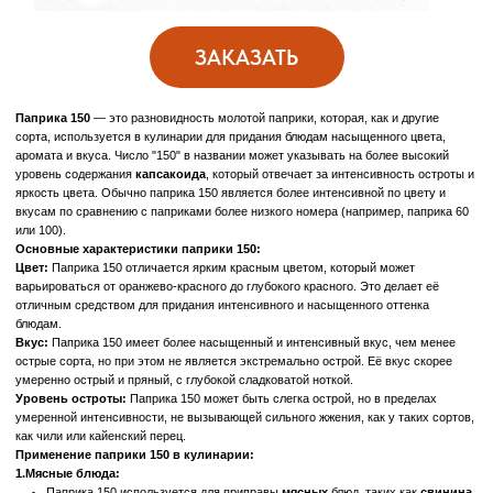
или
гуляша
, а также для
маринадов
. Она придает соусам яркий цвет и
насыщенный аромат, особенно в сочетании с другими специями и травами.
3.Супы и рагу:
Паприка 150 используется в
супах
и
рагу
, таких как
гуляш
,
паприкаш
и
другие мясные или овощные супы. Она добавляет блюдам насыщенный
вкус и красивый красный цвет.
4.Овощные блюда:
Паприка 150 прекрасно сочетается с
овощными рагу
,
пюре
и
запеканками
, придавая им более яркий цвет и интенсивный вкус.
5.Картофельные блюда:
Паприка 150 — отличный выбор для
картофеля
: жареного, запеченного
или фри. Она придает картофелю приятную остроту и красивую окраску.
6.Блюда из рыбы и морепродуктов:
Паприка 150 подходит для
рыбы
и
морепродуктов
, придавая им
пикантный вкус и насыщенный цвет.
7.Запеканки и паста:
Паприка 150 добавляется в
пасту
и
запеканки
, придавая им яркий вкус и
аромат.
8.Маринады и специи:
Паприка 150 является основой для многих
смесей специй
, таких как
паприка для барбекю
или
приправы для мясных блюд
, придавая
маринадам глубокий и насыщенный вкус.