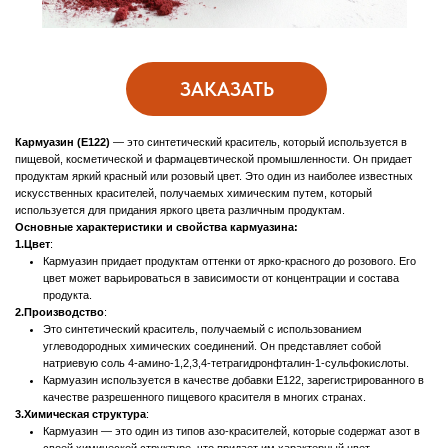
Сладости и кондитерские изделия
: Краситель широко применяется в
кондитерских изделиях, таких как мармелады, жевательные конфеты,
пирожные, мороженое и другие десерты.
Желатиновые и мучные изделия
: Используется в производстве желе,
пудингов и других десертов, а также в некоторых мучных изделиях для
улучшения цвета.
Соусы и приправы
: Кармуазин может быть использован для придания
яркого цвета соусам, кетчупам и другим продуктам.
2.Фармацевтика
:
Таблетки и сиропы
: Кармуазин используется для окрашивания таблеток,
сиропов и жидких препаратов, улучшая их внешний вид и
привлекательность.
3.Косметическая промышленность
:
Косметика и средства личной гигиены
: Кармуазин может быть
использован в декоративной косметике, такой как помады, блески для губ,
тени для век и румяна, а также в некоторых средствах для волос.