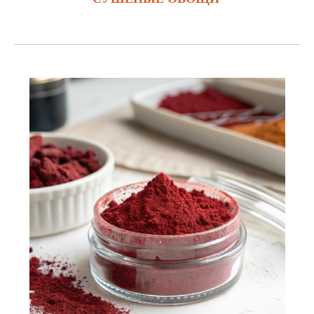
ЗАКАЗАТЬ
Кармуазин (E122)
— это синтетический краситель, который используется в
пищевой, косметической и фармацевтической промышленности. Он придает
продуктам яркий красный или розовый цвет. Это один из наиболее известных
искусственных красителей, получаемых химическим путем, который
используется для придания яркого цвета различным продуктам.
Основные характеристики и свойства кармуазина:
1.Цвет
:
Кармуазин придает продуктам оттенки от ярко-красного до розового. Его
цвет может варьироваться в зависимости от концентрации и состава
продукта.
2.Производство
:
Это синтетический краситель, получаемый с использованием
углеводородных химических соединений. Он представляет собой
натриевую соль 4-амино-1,2,3,4-тетрагидронфталин-1-сульфокислоты.
Кармуазин используется в качестве добавки E122, зарегистрированного в
качестве разрешенного пищевого красителя в многих странах.
3.Химическая структура
:
Кармуазин — это один из типов азо-красителей, которые содержат азот в
своей химической структуре, что придает им характерный цвет.
Области применения кармуазина:
1.Пищевая промышленность
:
Напитки
: Кармуазин используется в некоторых безалкогольных напитках,
таких как соки, лимонады и газированные напитки, чтобы придать им яркий
красный или розовый цвет.