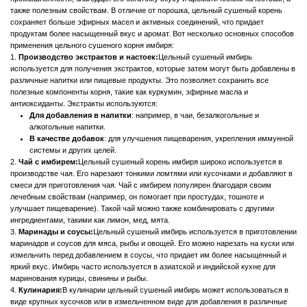
Готовка в целиком
: кусочки сушеного корня можно добавлять в блюда
целиком, чтобы они медленно отдавали свой вкус в процессе
приготовления.
5.
Кисломолочные продукты:
Цельный сушеный имбирь может быть
использован для придания особого аромата и вкуса в производстве
кисломолочных продуктов, таких как йогурты и кефир. Его часто используют в
восточных рецептурах и различных видах соусов для мяса.
6.
Консервация и маринование:
Цельный сушеный корень имбиря часто
используется в процессе консервирования овощей и фруктов. Он помогает
придавать консервам пикантность и аромат, а также способствует улучшению
вкусовых качеств в маринадах.